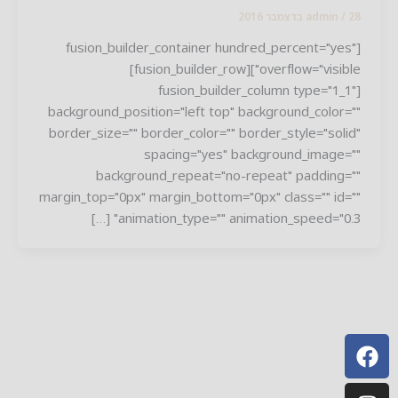
201
/
admin
[fusion_builder_container hundred_percent="yes
overflow="visible"][fusion_builder_row]
[fusion_builder_column type="1_1
background_position="left top" background_color=
border_size="" border_color="" border_style="soli
spacing="yes" background_image=
background_repeat="no-repeat" padding=
margin_top="0px" margin_bottom="0px" class="" id=
animation_type="" animation_speed="0.3" [
Instagr
Whatsa
Facebo
Envelo