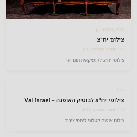
,
לי
צילומי pr
לום יח"צ
2016
/
admin
לומי יח״צ לקומיקאית תום יער
לי
לומי יח"צ לבוטיק האופנה – Val Israel
2016
/
admin
לום אופנה קטלוגי ליחסי ציבור