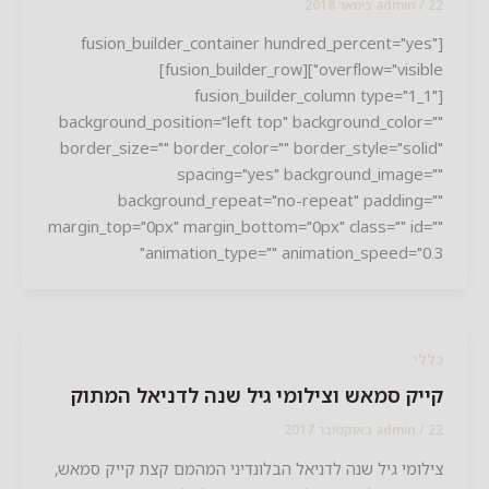
201
/
admin
[fusion_builder_container hundred_percent="yes
overflow="visible"][fusion_builder_row]
[fusion_builder_column type="1_1
background_position="left top" background_color=
border_size="" border_color="" border_style="soli
spacing="yes" background_image=
background_repeat="no-repeat" padding=
margin_top="0px" margin_bottom="0px" class="" id=
animation_type="" animation_speed="0.
לי
יק סמאש וצילומי גיל שנה לדניאל המתוק
2017
/
admin
לומי גיל שנה לדניאל הבלונדיני המהמם קצת קייק סמאש,