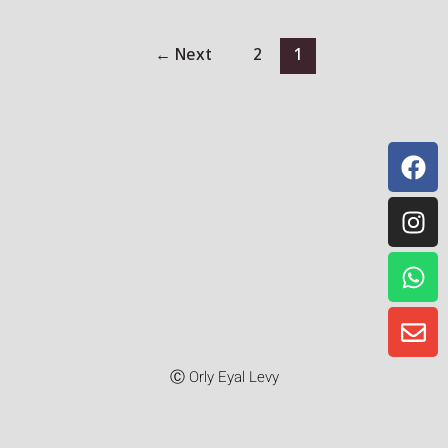
←
Next
2
1
Instagr
Whatsa
Facebo
Envelo
Ⓒ Orly Eyal Levy