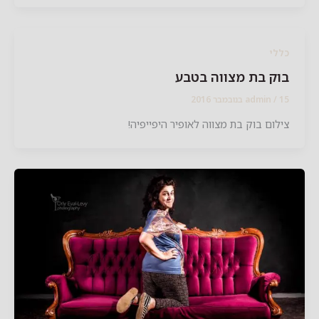
לי
ק בת מצווה בטבע
2016
/
admin
לום בוק בת מצווה לאופיר היפייפיה!