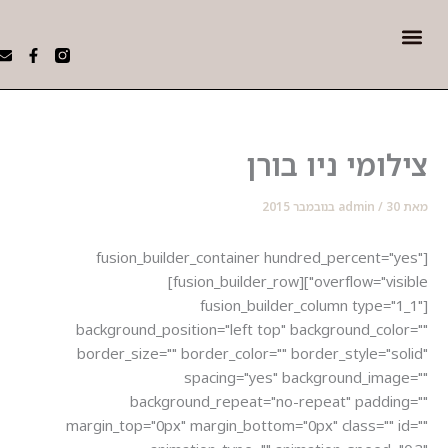
Me
W
E
F
h
n
a
 AI
י תדמית עסקיים
a
v
c
t
e
e
s
l
b
a
o
o
p
p
o
ומי ניו בורן
p
e
k
-
f
ובמבר 2015
/
admin
[fusion_builder_container hundred_percent="
overflow="visible"][fusion_builder_row]
[fusion_builder_column type="
background_position="left top" background_col
border_size="" border_color="" border_style="s
spacing="yes" background_ima
background_repeat="no-repeat" paddi
margin_top="0px" margin_bottom="0px" class="" 