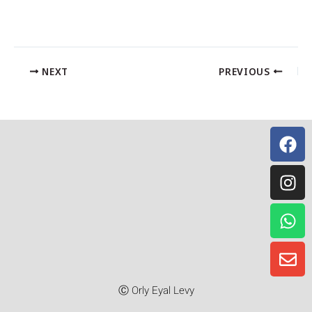
NEXT
PREVIOUS
Instagr
Whatsa
Facebo
Envelo
Ⓒ Orly Eyal Levy