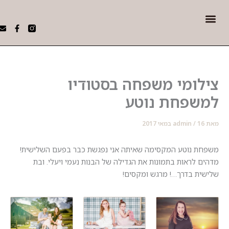
Me
W
E
F
h
n
a
 AI
י תדמית עסקיים
a
v
c
t
e
e
s
l
b
a
o
o
p
p
o
ומי משפחה בסטודיו
p
e
k
-
f
שפחת נוטע
מאי 2017
/
admin
 נוטע המקסימה שאיתה אני נפגשת כבר בפעם השלישית!
 לראות בתמונות את הגדילה של הבנות נעמי ויעלי. ובת
ת בדרך…! מרגש ומקסים!