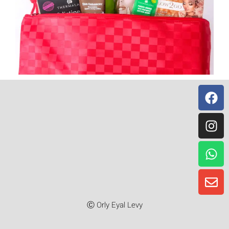
Instagr
Whatsa
Facebo
Envelo
Ⓒ Orly Eyal Levy