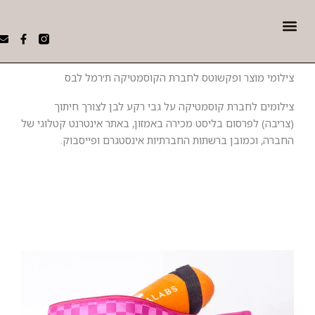
Me
W
E
F
h
n
a
 AI
י תדמית עסקיים
a
v
c
t
e
e
מי מוצר ופקשוטס לחברת הקוסמטיקה ת׳רמל לבס
s
l
b
a
o
o
p
p
o
מים לחברת קוסמטיקה על גבי רקע לבן לצורך חיתוך
p
e
k
-
בה) לפרסום בליסט מכירה באמזון, באתר אינטרנט קטלוגי של
f
ה, וכמובן ברשתות החברתיות אינסטגרם ופייסבוק.