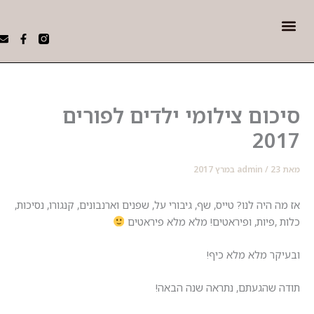
Me
W
E
F
h
n
a
 AI
י תדמית עסקיים
a
v
c
t
e
e
s
l
b
a
o
o
p
p
o
ום צילומי ילדים לפורים
p
e
k
-
f
20
מרץ 2017
/
admin
היה לנו? טייס, שף, גיבורי על, שפנים וארנבונים, קנגורו, נסיכות,
,פיות, ופיראטים! מלא מלא פיראטים
ר מלא מלא כיף!
שהגעתם, נתראה שנה הבאה!