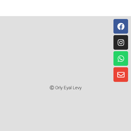
Instagr
Whatsa
Facebo
Envelo
Ⓒ Orly Eyal Levy