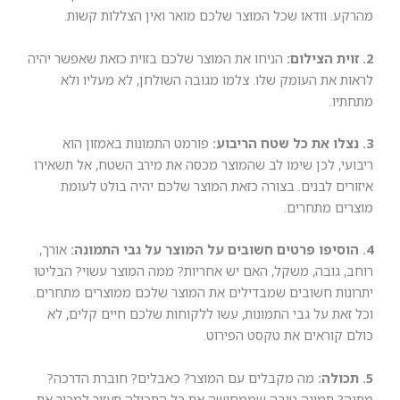
ע. וודאו שכל המוצר שלכם מואר ואין הצללות קשות.
וית הצילום:
הניחו את המוצר שלכם בזוית כזאת שאפשר יהיה
ת את העומק שלו. צלמו מגובה השולחן, לא מעליו ולא
יו.
צלו את כל שטח הריבוע:
פורמט התמונות באמזון הוא
עי, לכן שימו לב שהמוצר מכסה את מירב השטח, אל תשאירו
רים לבנים. בצורה כזאת המוצר שלכם יהיה בולט לעומת
ים מתחרים.
וסיפו פרטים חשובים על המוצר על גבי התמונה:
אורך,
, גובה, משקל, האם יש אחריות? ממה המוצר עשוי? הבליטו
נות חשובים שמבדילים את המוצר שלכם ממוצרים מתחרים.
זאת על גבי התמונות, עשו ללקוחות שלכם חיים קלים, לא
 קוראים את טקסט הפירוט.
כולה:
מה מקבלים עם המוצר? כאבלים? חוברת הדרכה?
? תמונה טובה שממחישה את כל התכולה תעזור למכור את