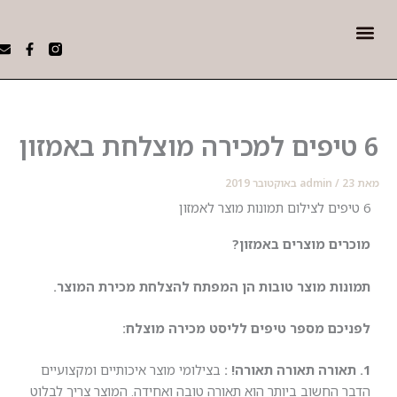
Me
W
E
F
h
n
a
 AI
י תדמית עסקיים
a
v
c
t
e
e
s
l
b
a
o
o
p
p
o
p
e
k
-
f
וקטובר 2019
/
admin
רים מוצרים באמזון?
נות מוצר טובות הן המפתח להצלחת מכירת המוצר.
יכם מספר טיפים לליסט מכירה מוצלח:
אורה תאורה תאורה! :
בצילומי מוצר איכותיים ומקצועיים
 החשוב ביותר הוא תאורה טובה ואחידה. המוצר צריך לבלוט